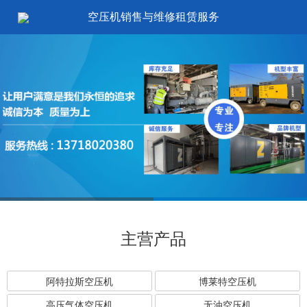
空压机销售与维修租赁服务
主营产品
阿特拉斯空压机
博莱特空压机
高压气体空压机
无油空压机