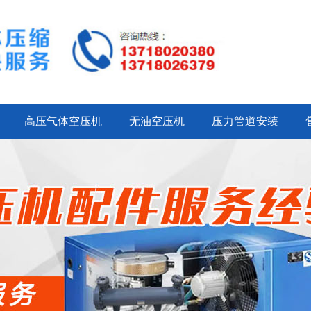
高压气体空压机
无油空压机
压力管道安装