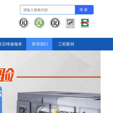
售后维修服务
联系我们
工程案例