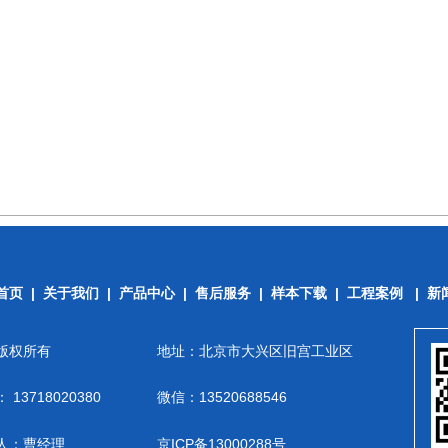
首页
|
关于我们
|
产品中心
|
售后服务
|
样本下载
|
工程案例
|
新
版权所有
地址：北京市大兴区旧宫工业区
 13718020380
微信：13520688546
人：曹经理
京ICP备13000288号