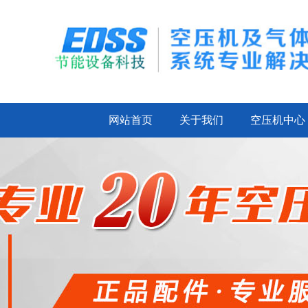
网站首页
关于我们
空压机中心