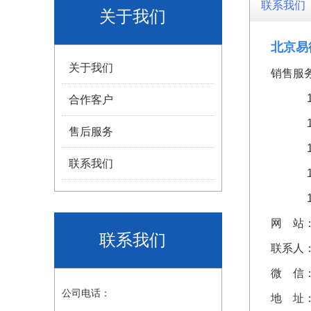
联系我们
关于我们
北京易德
关于我们
销售服
合作客户
售后服务
联系我们
13581
网 站
联系我们
联系
人
微 信：13
公司电话：
地 址：